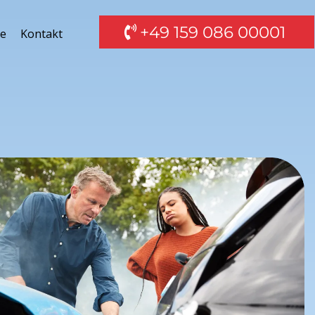
‪+49 159 086 00001‬
te
Kontakt