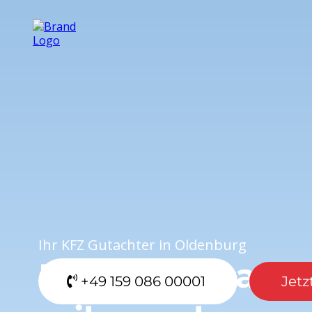
Ihr KFZ Gutachter in Oldenburg
Präzise Gutach
‪+49 159 086 00001‬
Jetz