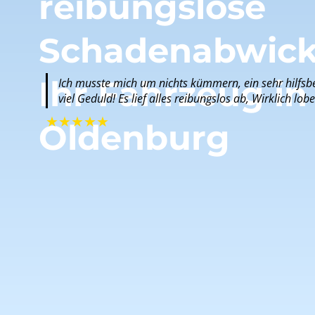
reibungslose
Schadenabwick
Ihr Fahrzeug in
Ich musste mich um nichts kümmern, ein sehr hilfsbe
viel Geduld! Es lief alles reibungslos ab, Wirklich lob
★
★
★
★
★
Oldenburg